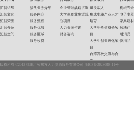
汇智组织
猎头业务介绍
企业管理战略咨询
退役军人
机械五金
汇智文化
服务内容
大学生职业生涯规
集成电路产业人才
电子电器
汇智荣誉
服务流程
划项目
培育
家具建材
汇智介绍
服务优势
人力资源咨询
大学生价值成长项
房地产
汇智空间
服务区域
财务咨询
目
耐消品
服务收费
大学生创业孵化项
快消品
目
台湾高校交流与合
作
版权所有 ©2013 杭州汇智东方人力资源服务有限公司
浙ICP备2023000411号
企业内训
职业资格培训