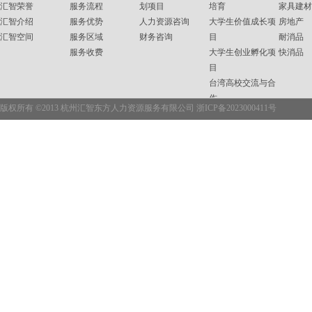
汇智荣誉
服务流程
划项目
培育
家具建材
汇智介绍
服务优势
人力资源咨询
大学生价值成长项
房地产
汇智空间
服务区域
财务咨询
目
耐消品
服务收费
大学生创业孵化项
快消品
目
台湾高校交流与合
作
版权所有 ©2013 杭州汇智东方人力资源服务有限公司
浙ICP备2023000411号
企业内训
职业资格培训