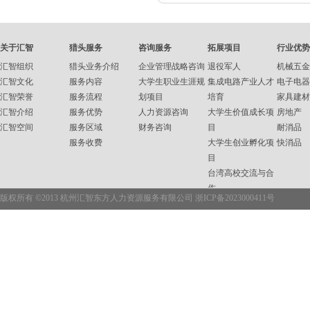
关于汇智
猎头服务
咨询服务
拓展项目
行业优势
汇智组织
猎头业务介绍
企业管理战略咨询
退役军人
机械五金
汇智文化
服务内容
大学生职业生涯规
集成电路产业人才
电子电器
汇智荣誉
服务流程
划项目
培育
家具建材
汇智介绍
服务优势
人力资源咨询
大学生价值成长项
房地产
汇智空间
服务区域
财务咨询
目
耐消品
服务收费
大学生创业孵化项
快消品
目
台湾高校交流与合
作
版权所有 ©2013 杭州汇智东方人力资源服务有限公司
浙ICP备2023000411号
企业内训
职业资格培训