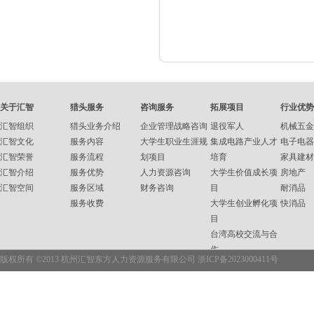
关于汇智
猎头服务
咨询服务
拓展项目
行业优势
汇智组织
猎头业务介绍
企业管理战略咨询
退役军人
机械五金
汇智文化
服务内容
大学生职业生涯规
集成电路产业人才
电子电器
汇智荣誉
服务流程
划项目
培育
家具建材
汇智介绍
服务优势
人力资源咨询
大学生价值成长项
房地产
汇智空间
服务区域
财务咨询
目
耐消品
服务收费
大学生创业孵化项
快消品
目
台湾高校交流与合
作
版权所有 ©2013 杭州汇智东方人力资源服务有限公司
浙ICP备2023000411号
企业内训
职业资格培训