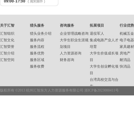
关于汇智
猎头服务
咨询服务
拓展项目
行业优势
汇智组织
猎头业务介绍
企业管理战略咨询
退役军人
机械五金
汇智文化
服务内容
大学生职业生涯规
集成电路产业人才
电子电器
汇智荣誉
服务流程
划项目
培育
家具建材
汇智介绍
服务优势
人力资源咨询
大学生价值成长项
房地产
汇智空间
服务区域
财务咨询
目
耐消品
服务收费
大学生创业孵化项
快消品
目
台湾高校交流与合
作
版权所有 ©2013 杭州汇智东方人力资源服务有限公司
浙ICP备2023000411号
企业内训
职业资格培训