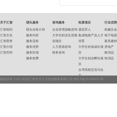
关于汇智
猎头服务
咨询服务
拓展项目
行业优势
汇智组织
猎头业务介绍
企业管理战略咨询
退役军人
机械五金
汇智文化
服务内容
大学生职业生涯规
集成电路产业人才
电子电器
汇智荣誉
服务流程
划项目
培育
家具建材
汇智介绍
服务优势
人力资源咨询
大学生价值成长项
房地产
汇智空间
服务区域
财务咨询
目
耐消品
服务收费
大学生创业孵化项
快消品
目
台湾高校交流与合
作
版权所有 ©2013 杭州汇智东方人力资源服务有限公司
浙ICP备2023000411号
企业内训
职业资格培训